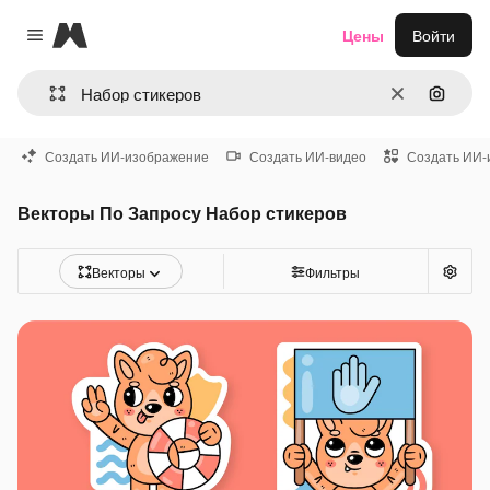
Magnific
Цены
Войти
Close menu
Очистить
Поиск 
Создать ИИ-изображение
Создать ИИ-видео
Создать ИИ-
Векторы По Запросу Набор стикеров
Векторы
Фильтры