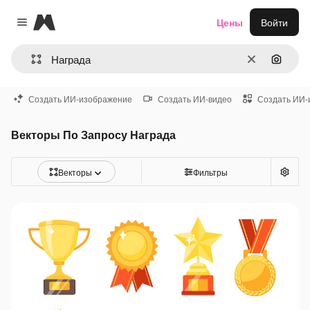
Magnific
Цены
Войти
Close menu
Очистить
Поиск 
Создать ИИ-изображение
Создать ИИ-видео
Создать ИИ-
Векторы По Запросу Награда
Векторы
Фильтры