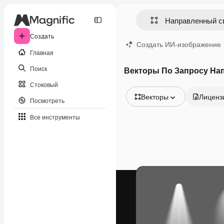
Создать
Создать ИИ-изображение
Главная
Поиск
Векторы По Запросу На
Стоковый
Векторы
Лиценз
Посмотреть
Все изображения
Все инструменты
Векторы
Иллюстрации
Фотографии
PSD
Шаблоны
Мокапы
Видео
Видеоролик
Моушн-дизайн
Видеошаблоны
Иконки
3D-модели
Шрифты