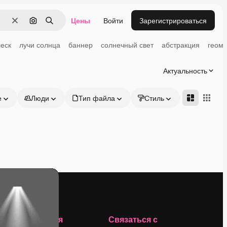
Цены
Войти
Зарегистрироваться
Очистить
Поиск по изображению
Поиск
леск
лучи солнца
баннер
солнечный свет
абстракция
геом
Актуальность
е
Люди
Тип файла
Стиль
Адвансд
Компания
Связаться с