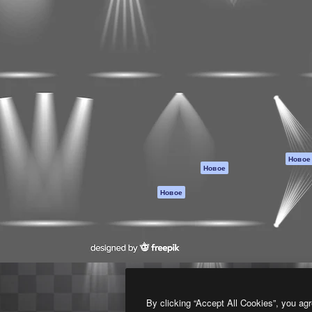
атформа для создания
Spaces
Academy
работ. Более 1 миллиона
ИИ-помощник
Документация п
реди креаторов,
Пакету ИИ
Генератор
гентств и студий.
изображений ИИ
Служба
поддержки
Генератор видео
ИИ
Условия и
положения
Генератор голоса
на основе ИИ
Политика
конфиденциальн
Стоковый контент
Оригиналы
MCP для
Новое
Новое
Claude/ChatGPT
Политика файло
cookie
Агенты
Новое
Центр доверия
API
Партнеры
Мобильное
приложение
Предприятие
Все инструменты
Magnific
By clicking “Accept All Cookies”, you agr