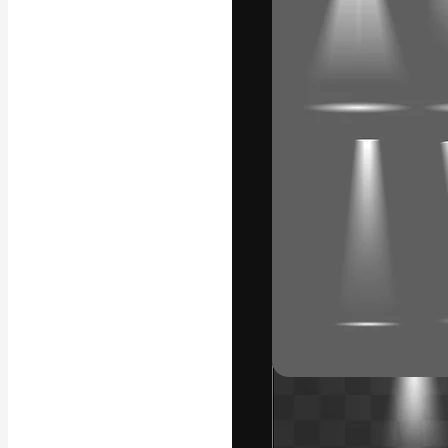
Креативная пл
ваших лучших 
подписчиков с
предприятий, а
Pусский