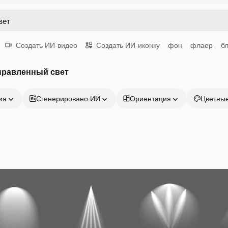
Создать ИИ-видео
Создать ИИ-иконку
фон
флаер
б
правленный свет
ия
Сгенерировано ИИ
Ориентация
Цветны
Продукция
Начать