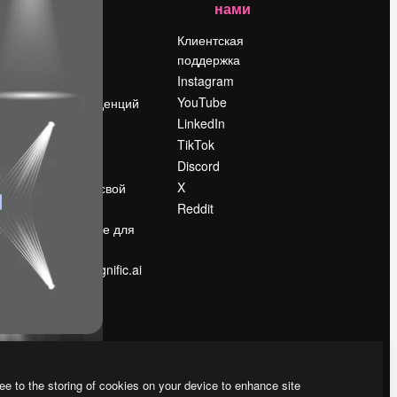
нами
Цены
о
О нас
Клиентская
поддержка
Reviews
Instagram
Вакансии
YouTube
Поиск тенденций
LinkedIn
Блог
TikTok
События
Discord
Slidesgo
ости
X
Продайте свой
контент
Reddit
в
Помещение для
прессы
Ищете magnific.ai
ee to the storing of cookies on your device to enhance site