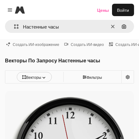
Magnific
Цены
Войти
Close menu
Очистить
Поиск 
Создать ИИ-изображение
Создать ИИ-видео
Создать ИИ-
Векторы По Запросу Настенные часы
Векторы
Фильтры