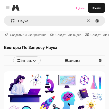
Magnific
Цены
Войти
Close menu
Очистить
Поиск 
Создать ИИ-изображение
Создать ИИ-видео
Создать ИИ-
Векторы По Запросу Наука
Векторы
Фильтры