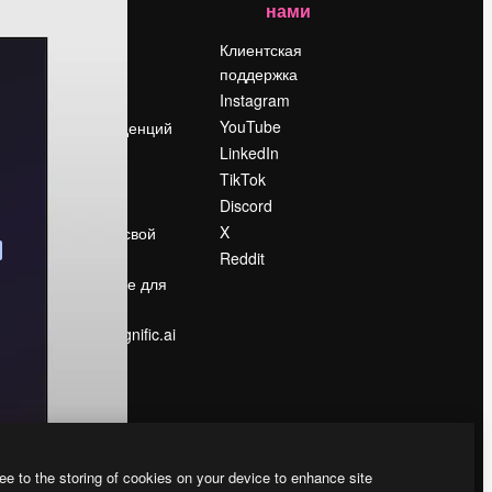
нами
Цены
о
О нас
Клиентская
поддержка
Reviews
Instagram
Вакансии
YouTube
Поиск тенденций
LinkedIn
Блог
TikTok
События
Discord
Slidesgo
ости
X
Продайте свой
контент
Reddit
в
Помещение для
прессы
Ищете magnific.ai
ee to the storing of cookies on your device to enhance site