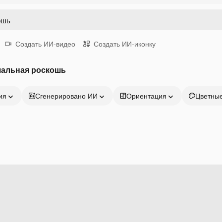
Создать ИИ-видео
Создать ИИ-иконку
чальная роскошь
ия
Сгенерировано ИИ
Ориентация
Цветны
Продукция
Начать