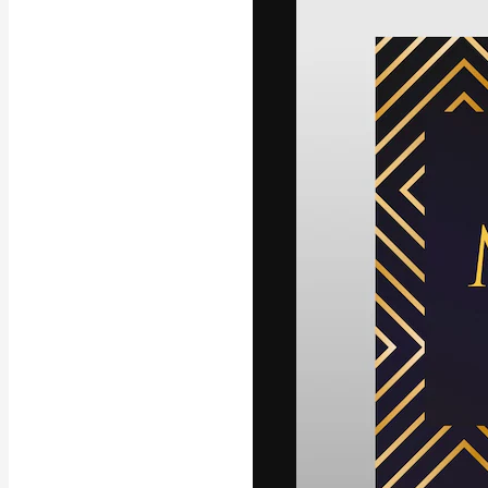
Креативная пл
ваших лучших 
подписчиков с
предприятий, а
Pусский