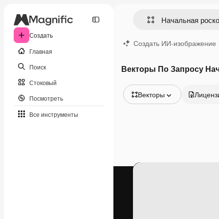
Создать
Создать ИИ-изображение
Главная
Поиск
Векторы По Запросу На
Стоковый
Векторы
Лиценз
Посмотреть
Все изображения
Все инструменты
Векторы
Иллюстрации
Фотографии
PSD
Шаблоны
Мокапы
Видео
Видеоролик
Моушн-дизайн
Видеошаблоны
Иконки
3D-модели
Шрифты