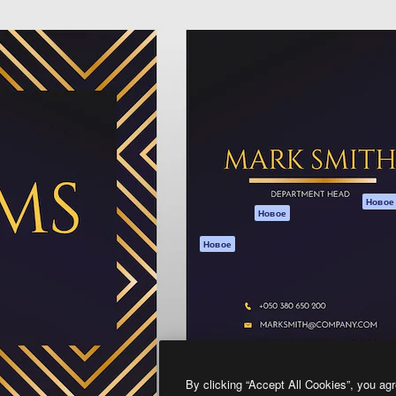
атформа для создания
Spaces
Academy
работ. Более 1 миллиона
ИИ-помощник
Документация п
реди креаторов,
Пакету ИИ
Генератор
гентств и студий.
изображений ИИ
Служба
поддержки
Генератор видео
ИИ
Условия и
положения
Генератор голоса
на основе ИИ
Политика
конфиденциальн
Стоковый контент
Оригиналы
MCP для
Новое
Новое
Claude/ChatGPT
Политика файло
cookie
Агенты
Новое
Центр доверия
API
Партнеры
Мобильное
приложение
Предприятие
Все инструменты
Magnific
By clicking “Accept All Cookies”, you agr