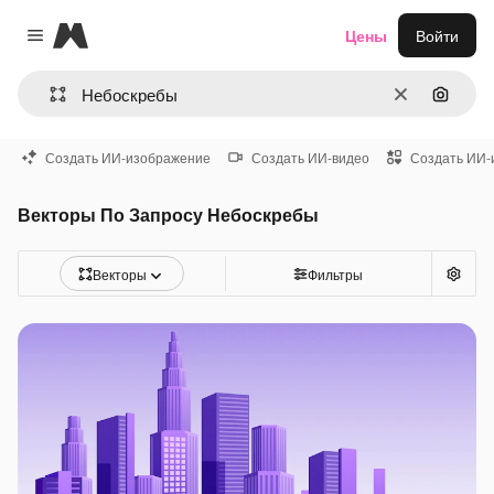
Magnific
Цены
Войти
Close menu
Очистить
Поиск 
Создать ИИ-изображение
Создать ИИ-видео
Создать ИИ-
Векторы По Запросу Небоскребы
Векторы
Фильтры