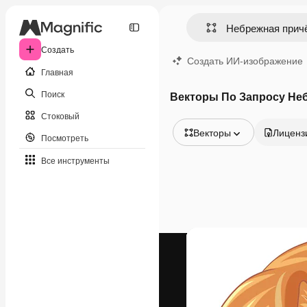
Создать
Создать ИИ-изображение
Главная
Поиск
Векторы По Запросу Не
Стоковый
Векторы
Лиценз
Посмотреть
Все изображения
Все инструменты
Векторы
Иллюстрации
Фотографии
PSD
Шаблоны
Мокапы
Видео
Видеоролик
Моушн-дизайн
Видеошаблоны
Иконки
3D-модели
Шрифты