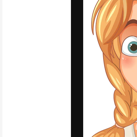
Креативная пл
ваших лучших 
подписчиков с
предприятий, а
Pусский