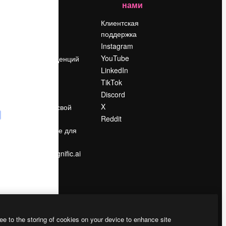
нами
Цены
о
О нас
Клиентская
поддержка
Reviews
Instagram
Вакансии
YouTube
Поиск тенденций
LinkedIn
Блог
TikTok
События
Discord
Slidesgo
ости
X
Продайте свой
контент
Reddit
в
Помещение для
прессы
Ищете magnific.ai
ee to the storing of cookies on your device to enhance site