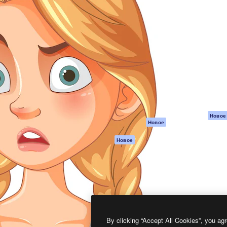
атформа для создания
Spaces
Academy
работ. Более 1 миллиона
ИИ-помощник
Документация п
реди креаторов,
Пакету ИИ
Генератор
гентств и студий.
изображений ИИ
Служба
поддержки
Генератор видео
ИИ
Условия и
положения
Генератор голоса
на основе ИИ
Политика
конфиденциальн
Стоковый контент
Оригиналы
MCP для
Новое
Новое
Claude/ChatGPT
Политика файло
cookie
Агенты
Новое
Центр доверия
API
Партнеры
Мобильное
приложение
Предприятие
Все инструменты
Magnific
By clicking “Accept All Cookies”, you agr