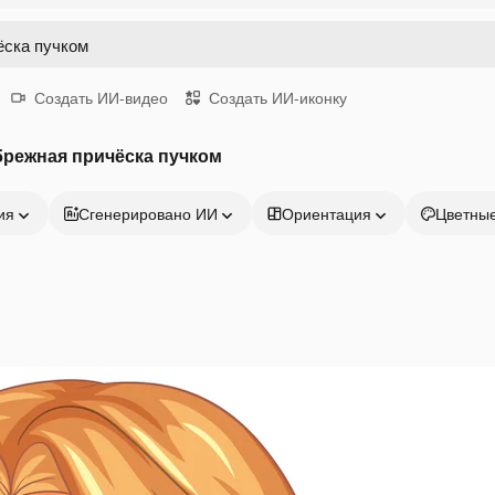
Создать ИИ-видео
Создать ИИ-иконку
брежная причёска пучком
ия
Сгенерировано ИИ
Ориентация
Цветны
Продукция
Начать