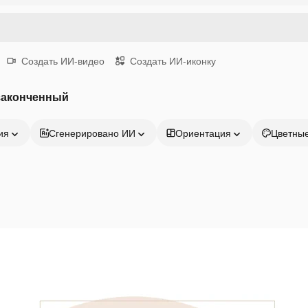
Создать ИИ-видео
Создать ИИ-иконку
законченный
ия
Сгенерировано ИИ
Ориентация
Цветны
Продукция
Начать