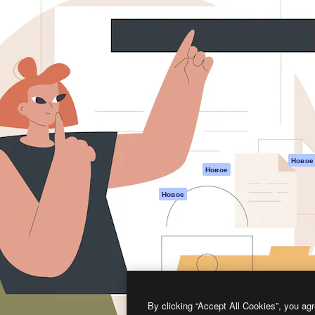
атформа для создания
Spaces
Academy
работ. Более 1 миллиона
ИИ-помощник
Документация п
реди креаторов,
Пакету ИИ
Генератор
гентств и студий.
изображений ИИ
Служба
поддержки
Генератор видео
ИИ
Условия и
положения
Генератор голоса
на основе ИИ
Политика
конфиденциальн
Стоковый контент
Оригиналы
MCP для
Новое
Новое
Claude/ChatGPT
Политика файло
cookie
Агенты
Новое
Центр доверия
API
Партнеры
Мобильное
приложение
Предприятие
Все инструменты
Magnific
By clicking “Accept All Cookies”, you agr