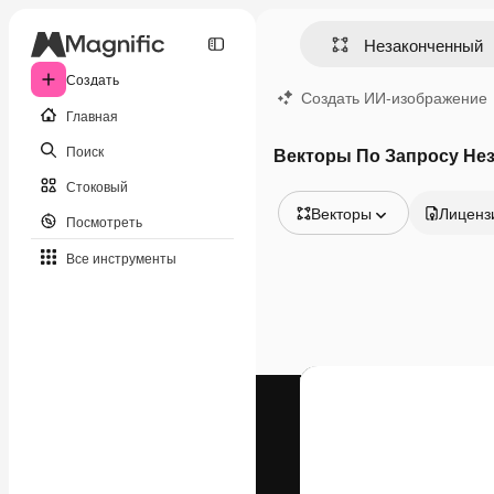
Создать
Создать ИИ-изображение
Главная
Поиск
Векторы По Запросу Не
Стоковый
Векторы
Лиценз
Посмотреть
Все изображения
Все инструменты
Векторы
Иллюстрации
Фотографии
PSD
Шаблоны
Мокапы
Видео
Видеоролик
Моушн-дизайн
Видеошаблоны
Иконки
3D-модели
Шрифты