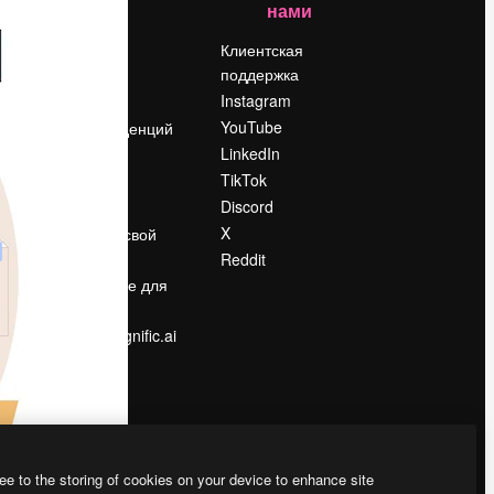
нами
Цены
о
О нас
Клиентская
поддержка
Reviews
Instagram
Вакансии
YouTube
Поиск тенденций
LinkedIn
Блог
TikTok
События
Discord
Slidesgo
ости
X
Продайте свой
контент
Reddit
в
Помещение для
прессы
Ищете magnific.ai
ee to the storing of cookies on your device to enhance site