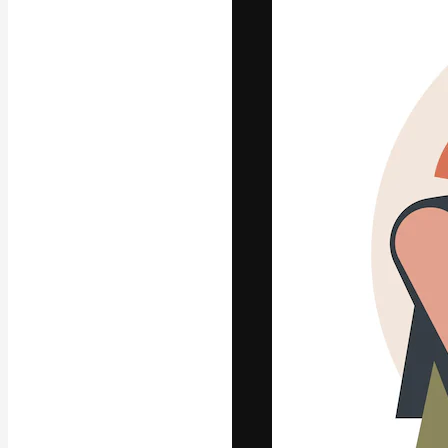
Креативная пл
ваших лучших 
подписчиков с
предприятий, а
Pусский