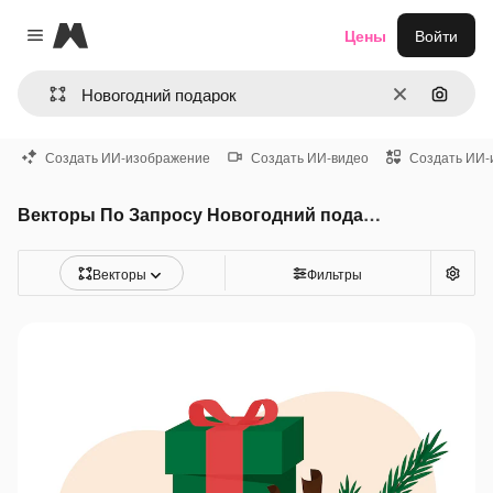
Magnific
Цены
Войти
Close menu
Очистить
Поиск 
Создать ИИ-изображение
Создать ИИ-видео
Создать ИИ-
Векторы По Запросу Новогодний подарок
Векторы
Фильтры