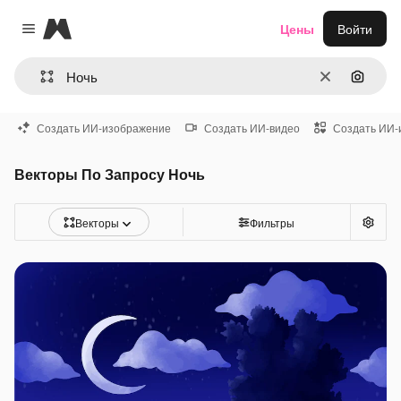
Magnific
Цены
Войти
Close menu
Очистить
Поиск 
Создать ИИ-изображение
Создать ИИ-видео
Создать ИИ-
Векторы По Запросу Ночь
Векторы
Фильтры