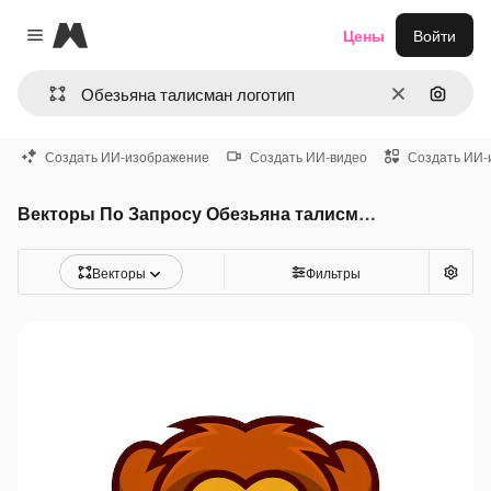
Magnific
Цены
Войти
Close menu
Очистить
Поиск 
Создать ИИ-изображение
Создать ИИ-видео
Создать ИИ-
Векторы По Запросу Обезьяна талисман логотип
Векторы
Фильтры