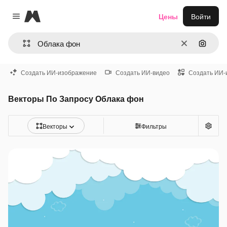
Magnific
Цены
Войти
Close menu
Очистить
Поиск 
Создать ИИ-изображение
Создать ИИ-видео
Создать ИИ-
Векторы По Запросу Облака фон
Векторы
Фильтры