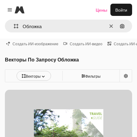
Magnific
Цены
Войти
Close menu
Очистить
Поиск 
Создать ИИ-изображение
Создать ИИ-видео
Создать ИИ-
Векторы По Запросу Обложка
Векторы
Фильтры