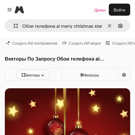
Magnific
Цены
Войти
Close menu
Очистить
Поиск 
Создать ИИ-изображение
Создать ИИ-видео
Создать ИИ-
Векторы По Запросу Обои телефона ai merry christmas star
Векторы
Фильтры