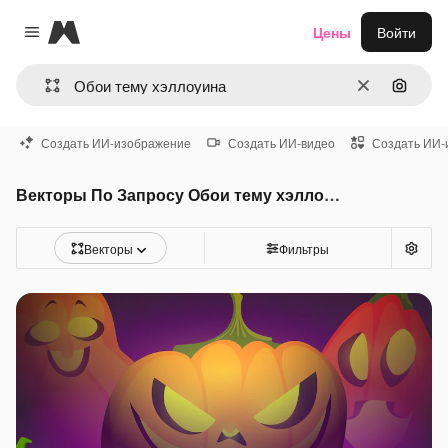
Magnific
Цены
Войти
Close menu
Очистить
Поиск 
Создать ИИ-изображение
Создать ИИ-видео
Создать ИИ-
Векторы По Запросу Обои тему хэллоуина
Векторы
Фильтры