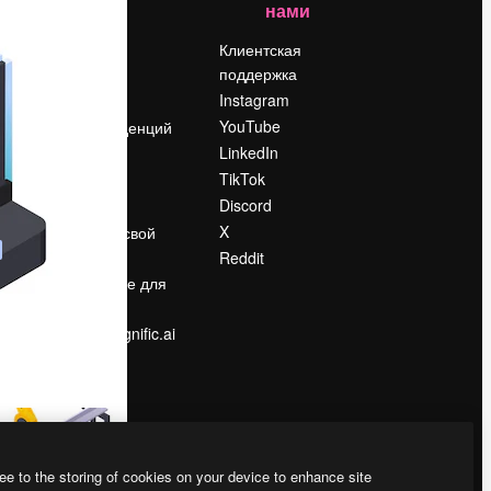
нами
Цены
о
О нас
Клиентская
поддержка
Reviews
Instagram
Вакансии
YouTube
Поиск тенденций
LinkedIn
Блог
TikTok
События
Discord
Slidesgo
ости
X
Продайте свой
контент
Reddit
в
Помещение для
прессы
Ищете magnific.ai
ee to the storing of cookies on your device to enhance site