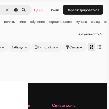
Цены
Войти
Зарегистрироваться
Очистить
Поиск по изображению
Поиск
т
печать
кино
обучение
строительство
музыка
склад
оф
Актуальность
е
Люди
Тип файла
Стиль
Адвансд
Компания
Связаться с