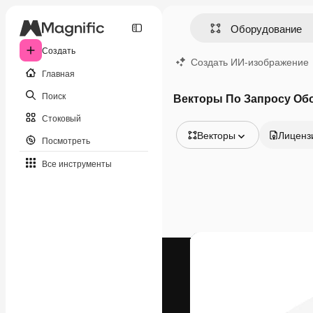
Создать
Создать ИИ-изображение
Главная
Поиск
Векторы По Запросу Об
Стоковый
Векторы
Лиценз
Посмотреть
Все изображения
Все инструменты
Векторы
Иллюстрации
Фотографии
PSD
Шаблоны
Мокапы
Видео
Видеоролик
Моушн-дизайн
Видеошаблоны
Иконки
3D-модели
Шрифты