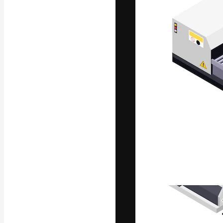
Креативная пл
ваших лучших 
подписчиков с
предприятий, а
Pусский