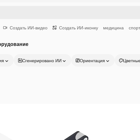
Создать ИИ-видео
Создать ИИ-иконку
медицина
спор
орудование
ия
Сгенерировано ИИ
Ориентация
Цветны
Продукция
Начать