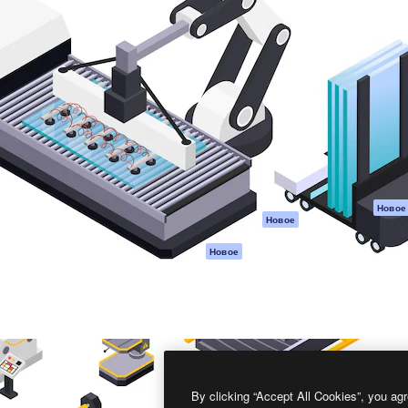
атформа для создания
Spaces
Academy
работ. Более 1 миллиона
ИИ-помощник
Документация п
реди креаторов,
Пакету ИИ
Генератор
гентств и студий.
изображений ИИ
Служба
поддержки
Генератор видео
ИИ
Условия и
положения
Генератор голоса
на основе ИИ
Политика
конфиденциальн
Стоковый контент
Оригиналы
MCP для
Новое
Новое
Claude/ChatGPT
Политика файло
cookie
Агенты
Новое
Центр доверия
API
Партнеры
Мобильное
приложение
Предприятие
Все инструменты
Magnific
By clicking “Accept All Cookies”, you agr