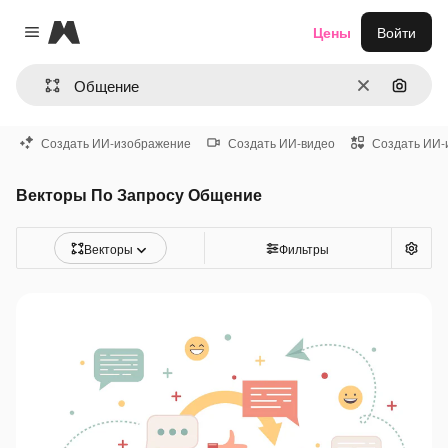
Magnific
Цены
Войти
Close menu
Очистить
Поиск 
Создать ИИ-изображение
Создать ИИ-видео
Создать ИИ-
Векторы По Запросу Общение
Векторы
Фильтры