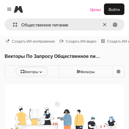
Magnific
Цены
Войти
Close menu
Очистить
Поиск 
Создать ИИ-изображение
Создать ИИ-видео
Создать ИИ-
Векторы По Запросу Общественное питание
Векторы
Фильтры