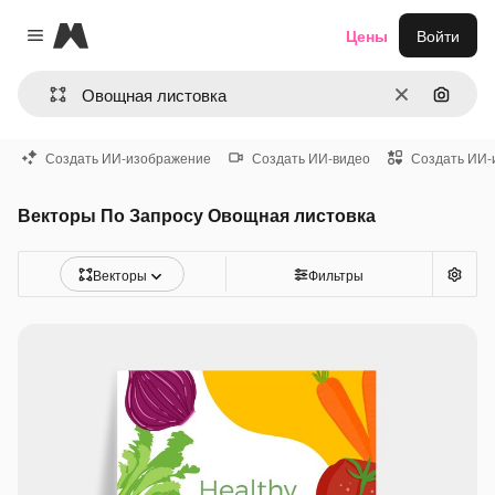
Magnific
Цены
Войти
Close menu
Очистить
Поиск 
Создать ИИ-изображение
Создать ИИ-видео
Создать ИИ-
Векторы По Запросу Овощная листовка
Векторы
Фильтры