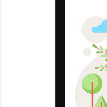
Креативная пл
ваших лучших 
подписчиков с
предприятий, а
Pусский