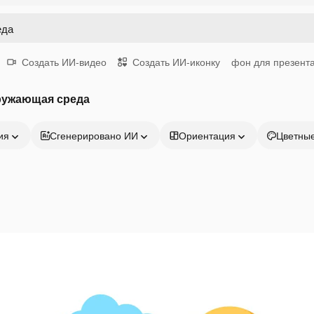
Создать ИИ-видео
Создать ИИ-иконку
фон для презент
ружающая среда
ия
Сгенерировано ИИ
Ориентация
Цветны
Продукция
Начать