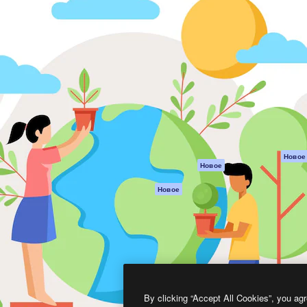
атформа для создания
Spaces
Academy
работ. Более 1 миллиона
ИИ-помощник
Документация п
реди креаторов,
Пакету ИИ
Генератор
гентств и студий.
изображений ИИ
Служба
поддержки
Генератор видео
ИИ
Условия и
положения
Генератор голоса
на основе ИИ
Политика
конфиденциальн
Стоковый контент
Оригиналы
MCP для
Новое
Новое
Claude/ChatGPT
Политика файло
cookie
Агенты
Новое
Центр доверия
API
Партнеры
Мобильное
приложение
Предприятие
Все инструменты
Magnific
By clicking “Accept All Cookies”, you agr