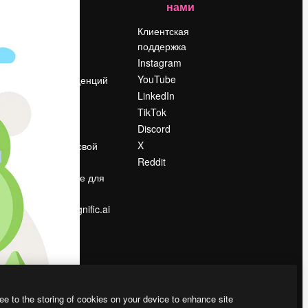
нами
Цены
о
О нас
Клиентская
поддержка
Reviews
Instagram
Вакансии
YouTube
Поиск тенденций
LinkedIn
Блог
TikTok
События
Discord
Slidesgo
ости
X
Продайте свой
контент
Reddit
в
Помещение для
прессы
Ищете magnific.ai
ee to the storing of cookies on your device to enhance site