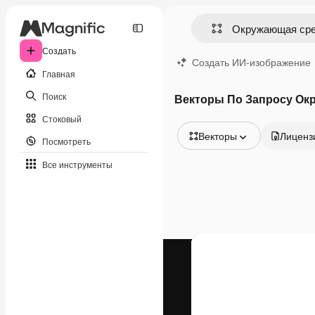
Создать
Создать ИИ-изображение
Главная
Поиск
Векторы По Запросу Ок
Стоковый
Векторы
Лиценз
Посмотреть
Все изображения
Все инструменты
Векторы
Иллюстрации
Фотографии
PSD
Шаблоны
Мокапы
Видео
Видеоролик
Моушн-дизайн
Видеошаблоны
Иконки
3D-модели
Шрифты