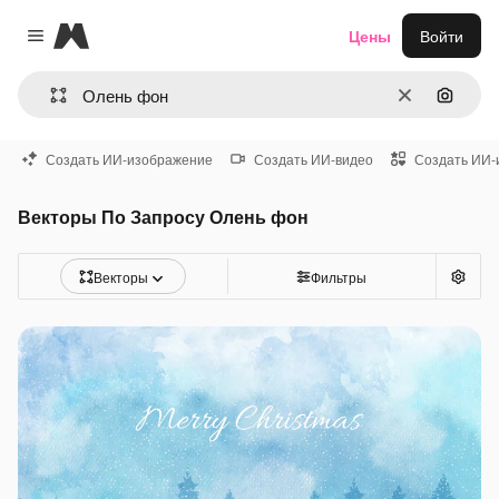
Magnific
Цены
Войти
Close menu
Очистить
Поиск 
Создать ИИ-изображение
Создать ИИ-видео
Создать ИИ-
Векторы По Запросу Олень фон
Векторы
Фильтры