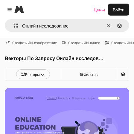
Magnific
Цены
Войти
Close menu
Очистить
Поиск 
Создать ИИ-изображение
Создать ИИ-видео
Создать ИИ-
Векторы По Запросу Онлайн исследование
Векторы
Фильтры