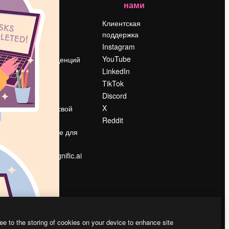
нами
Цены
о
О нас
Клиентская
поддержка
Reviews
Instagram
Вакансии
YouTube
Поиск тенденций
LinkedIn
Блог
TikTok
События
Discord
Slidesgo
ости
X
Продайте свой
контент
Reddit
в
Помещение для
прессы
Ищете magnific.ai
ee to the storing of cookies on your device to enhance site