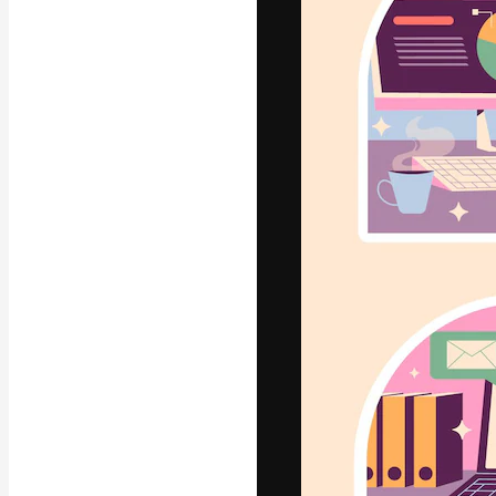
Креативная пл
ваших лучших 
подписчиков с
предприятий, а
Pусский