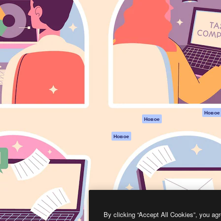
атформа для создания
Spaces
Academy
работ. Более 1 миллиона
ИИ-помощник
Документация п
реди креаторов,
Пакету ИИ
Генератор
гентств и студий.
изображений ИИ
Служба
поддержки
Генератор видео
ИИ
Условия и
положения
Генератор голоса
на основе ИИ
Политика
конфиденциальн
Стоковый контент
Оригиналы
MCP для
Новое
Новое
Claude/ChatGPT
Политика файло
cookie
Агенты
Новое
Центр доверия
API
Партнеры
Мобильное
приложение
Предприятие
Все инструменты
Magnific
By clicking “Accept All Cookies”, you agr