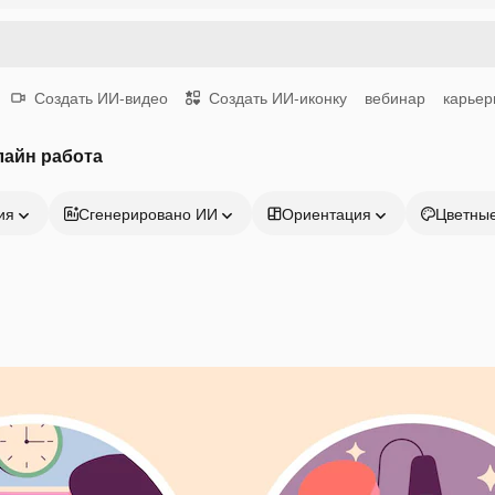
Создать ИИ-видео
Создать ИИ-иконку
вебинар
карьер
лайн работа
ия
Сгенерировано ИИ
Ориентация
Цветны
Продукция
Начать