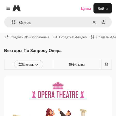
Magnific
Цены
Войти
Close menu
Очистить
Поиск 
Создать ИИ-изображение
Создать ИИ-видео
Создать ИИ-
Векторы По Запросу Опера
Векторы
Фильтры