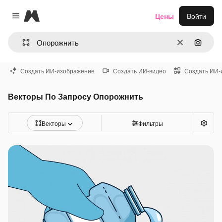
Magnific
Цены
Войти
Close menu
Очистить
Поиск 
Создать ИИ-изображение
Создать ИИ-видео
Создать ИИ-
Векторы По Запросу Опорожнить
Векторы
Фильтры