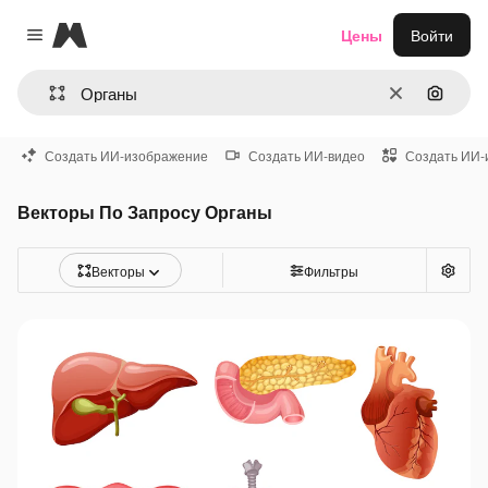
Magnific
Цены
Войти
Close menu
Очистить
Поиск 
Создать ИИ-изображение
Создать ИИ-видео
Создать ИИ-
Векторы По Запросу Органы
Векторы
Фильтры