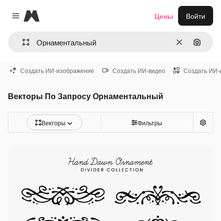
Magnific
Цены
Войти
Close menu
Очистить
Поиск 
Создать ИИ-изображение
Создать ИИ-видео
Создать ИИ-
Векторы По Запросу Орнаментальный
Векторы
Фильтры