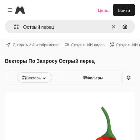
Magnific
Цены
Войти
Close menu
Очистить
Поиск 
Создать ИИ-изображение
Создать ИИ-видео
Создать ИИ-
Векторы По Запросу Острый перец
Векторы
Фильтры