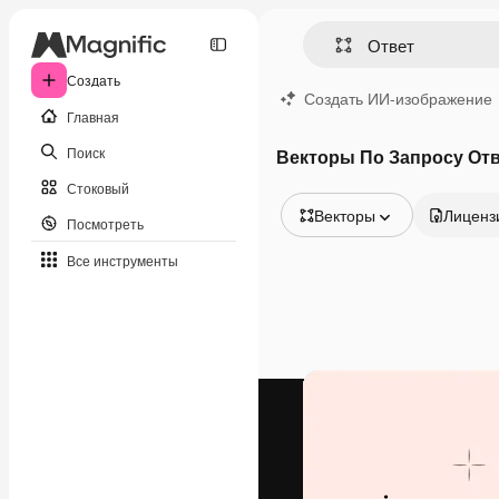
Создать
Создать ИИ-изображение
Главная
Поиск
Векторы По Запросу От
Стоковый
Векторы
Лиценз
Посмотреть
Все изображения
Все инструменты
Векторы
Иллюстрации
Фотографии
PSD
Шаблоны
Мокапы
Видео
Видеоролик
Моушн-дизайн
Видеошаблоны
Иконки
3D-модели
Шрифты