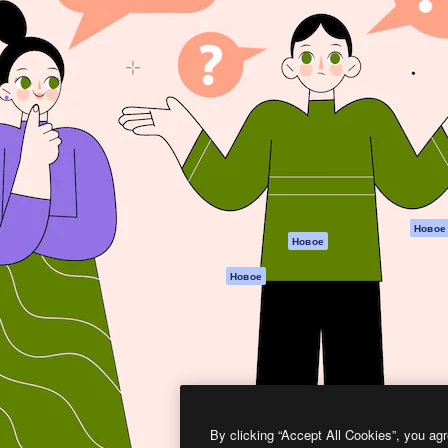
атформа для создания
Spaces
Academy
работ. Более 1 миллиона
ИИ-помощник
Документация п
реди креаторов,
Пакету ИИ
Генератор
гентств и студий.
изображений ИИ
Служба
поддержки
Генератор видео
ИИ
Условия и
положения
Генератор голоса
на основе ИИ
Политика
конфиденциальн
Стоковый контент
Оригиналы
MCP для
Новое
Новое
Claude/ChatGPT
Политика файло
cookie
Агенты
Новое
Центр доверия
API
Партнеры
Мобильное
приложение
Предприятие
Все инструменты
Magnific
By clicking “Accept All Cookies”, you agr