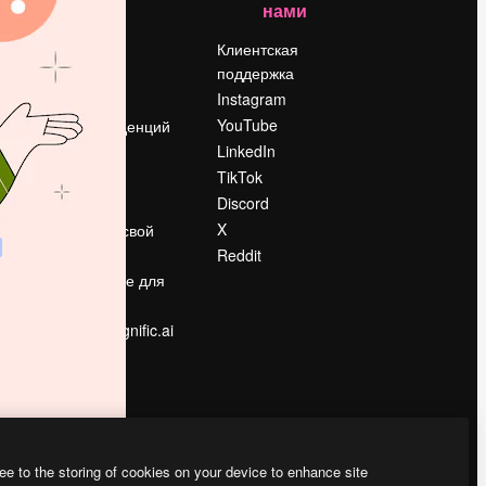
нами
Цены
о
О нас
Клиентская
поддержка
Reviews
Instagram
Вакансии
YouTube
Поиск тенденций
LinkedIn
Блог
TikTok
События
Discord
Slidesgo
ости
X
Продайте свой
контент
Reddit
в
Помещение для
прессы
Ищете magnific.ai
ee to the storing of cookies on your device to enhance site