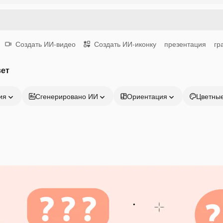
Создать ИИ-видео
Создать ИИ-иконку
презентация
гр
вет
ия
Сгенерировано ИИ
Ориентация
Цветны
Продукция
Начать