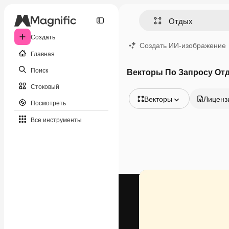
Создать
Создать ИИ-изображение
Главная
Поиск
Векторы По Запросу От
Стоковый
Векторы
Лиценз
Посмотреть
Все изображения
Все инструменты
Векторы
Иллюстрации
Фотографии
PSD
Шаблоны
Мокапы
Видео
Видеоролик
Моушн-дизайн
Видеошаблоны
Иконки
3D-модели
Шрифты