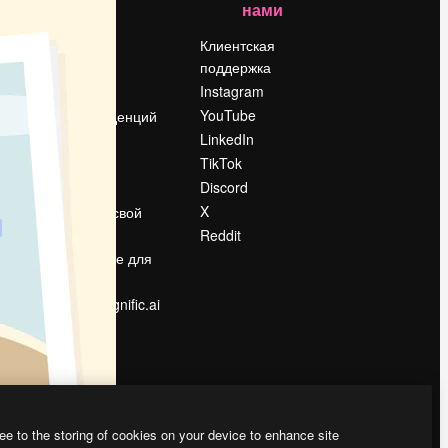
нами
Цены
о
О нас
Клиентская
поддержка
Reviews
Instagram
Вакансии
YouTube
Поиск тенденций
LinkedIn
Блог
TikTok
События
Discord
Slidesgo
ости
X
Продайте свой
контент
Reddit
в
Помещение для
прессы
Ищете magnific.ai
ee to the storing of cookies on your device to enhance site