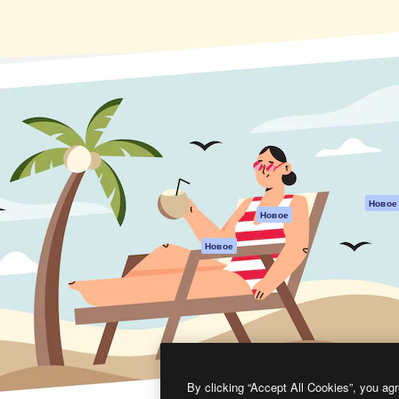
атформа для создания
Spaces
Academy
работ. Более 1 миллиона
ИИ-помощник
Документация п
реди креаторов,
Пакету ИИ
Генератор
гентств и студий.
изображений ИИ
Служба
поддержки
Генератор видео
ИИ
Условия и
положения
Генератор голоса
на основе ИИ
Политика
конфиденциальн
Стоковый контент
Оригиналы
MCP для
Новое
Новое
Claude/ChatGPT
Политика файло
cookie
Агенты
Новое
Центр доверия
API
Партнеры
Мобильное
приложение
Предприятие
Все инструменты
Magnific
By clicking “Accept All Cookies”, you agr