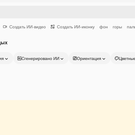
Создать ИИ-видео
Создать ИИ-иконку
фон
горы
пал
дых
ия
Сгенерировано ИИ
Ориентация
Цветны
Продукция
Начать