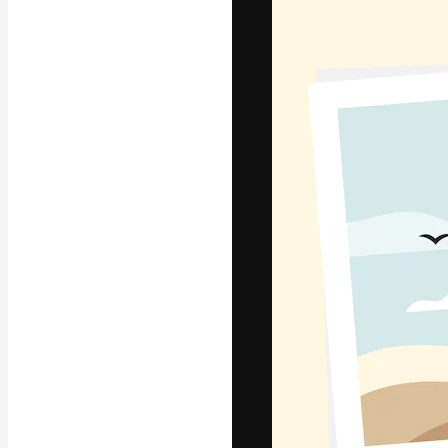
Креативная пл
ваших лучших 
подписчиков с
предприятий, а
Pусский