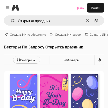
Magnific
Цены
Войти
Close menu
Очистить
Поиск 
Создать ИИ-изображение
Создать ИИ-видео
Создать ИИ-
Векторы По Запросу Открытка праздник
Векторы
Фильтры