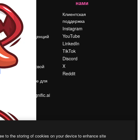
нами
Цены
о
О нас
Клиентская
поддержка
Reviews
Instagram
Вакансии
YouTube
Поиск тенденций
LinkedIn
Блог
TikTok
События
Discord
Slidesgo
ости
X
Продайте свой
контент
Reddit
в
Помещение для
прессы
Ищете magnific.ai
ee to the storing of cookies on your device to enhance site