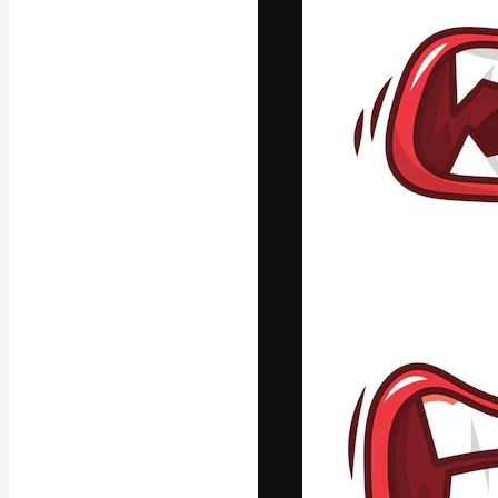
Креативная пл
ваших лучших 
подписчиков с
предприятий, а
Pусский