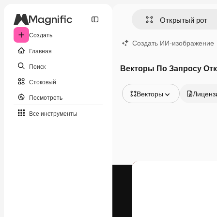
Создать
Создать ИИ-изображение
Главная
Поиск
Векторы По Запросу От
Стоковый
Векторы
Лиценз
Посмотреть
Все изображения
Все инструменты
Векторы
Иллюстрации
Фотографии
PSD
Шаблоны
Мокапы
Видео
Видеоролик
Моушн-дизайн
Видеошаблоны
Иконки
3D-модели
Шрифты