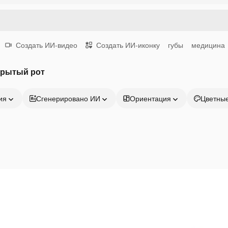
Создать ИИ-видео
Создать ИИ-иконку
губы
медицина
крытый рот
ия
Сгенерировано ИИ
Ориентация
Цветны
Продукция
Начать