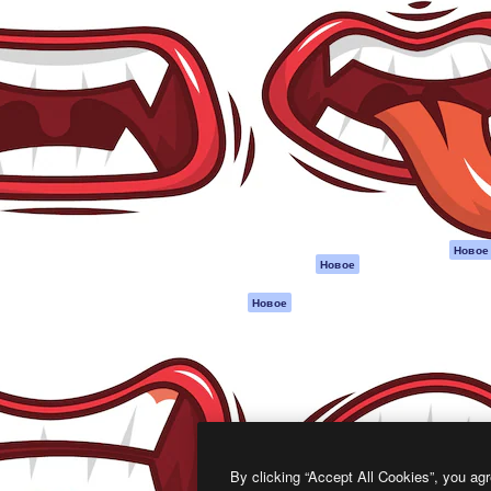
атформа для создания
Spaces
Academy
работ. Более 1 миллиона
ИИ-помощник
Документация п
реди креаторов,
Пакету ИИ
Генератор
гентств и студий.
изображений ИИ
Служба
поддержки
Генератор видео
ИИ
Условия и
положения
Генератор голоса
на основе ИИ
Политика
конфиденциальн
Стоковый контент
Оригиналы
MCP для
Новое
Новое
Claude/ChatGPT
Политика файло
cookie
Агенты
Новое
Центр доверия
API
Партнеры
Мобильное
приложение
Предприятие
Все инструменты
Magnific
By clicking “Accept All Cookies”, you agr