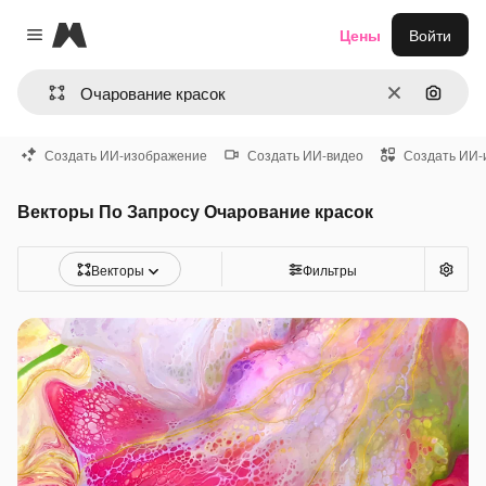
Magnific
Цены
Войти
Close menu
Очистить
Поиск 
Создать ИИ-изображение
Создать ИИ-видео
Создать ИИ-
Векторы По Запросу Очарование красок
Векторы
Фильтры