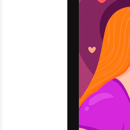
Креативная пл
ваших лучших 
подписчиков с
предприятий, а
Pусский