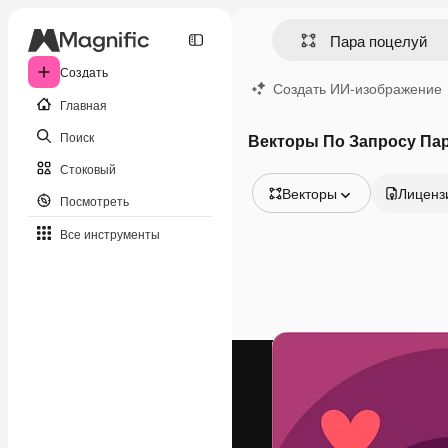
Создать
Создать ИИ-изображение
Главная
Поиск
Векторы По Запросу Па
Стоковый
Векторы
Лиценз
Посмотреть
Все изображения
Все инструменты
Векторы
Иллюстрации
Фотографии
PSD
Шаблоны
Мокапы
Видео
Видеоролик
Моушн-дизайн
Видеошаблоны
Иконки
3D-модели
Шрифты