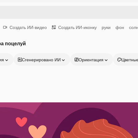
Создать ИИ-видео
Создать ИИ-иконку
руки
фон
сол
ра поцелуй
ия
Сгенерировано ИИ
Ориентация
Цветны
Продукция
Начать