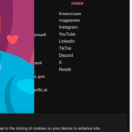
нами
Цены
о
О нас
Клиентская
поддержка
Reviews
Instagram
Вакансии
YouTube
Поиск тенденций
LinkedIn
Блог
TikTok
События
Discord
Slidesgo
ости
X
Продайте свой
контент
Reddit
в
Помещение для
прессы
Ищете magnific.ai
ee to the storing of cookies on your device to enhance site