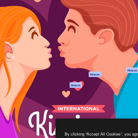
атформа для создания
Spaces
Academy
работ. Более 1 миллиона
ИИ-помощник
Документация п
реди креаторов,
Пакету ИИ
Генератор
гентств и студий.
изображений ИИ
Служба
поддержки
Генератор видео
ИИ
Условия и
положения
Генератор голоса
на основе ИИ
Политика
конфиденциальн
Стоковый контент
Оригиналы
MCP для
Новое
Новое
Claude/ChatGPT
Политика файло
cookie
Агенты
Новое
Центр доверия
API
Партнеры
Мобильное
приложение
Предприятие
Все инструменты
Magnific
By clicking “Accept All Cookies”, you agr