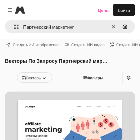
Magnific
Цены
Войти
Close menu
Очистить
Поиск 
Создать ИИ-изображение
Создать ИИ-видео
Создать ИИ-
Векторы По Запросу Партнерский маркетинг
Векторы
Фильтры