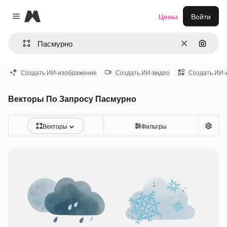
Magnific
Цены
Войти
Close menu
Очистить
Поиск 
Создать ИИ-изображение
Создать ИИ-видео
Создать ИИ-
Векторы По Запросу Пасмурно
Векторы
Фильтры