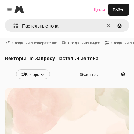
Magnific
Цены
Войти
Close menu
Очистить
Поиск 
Создать ИИ-изображение
Создать ИИ-видео
Создать ИИ-
Векторы По Запросу Пастельные тона
Векторы
Фильтры