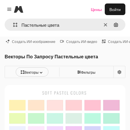
Magnific
Цены
Войти
Close menu
Очистить
Поиск 
Создать ИИ-изображение
Создать ИИ-видео
Создать ИИ-
Векторы По Запросу Пастельные цвета
Векторы
Фильтры