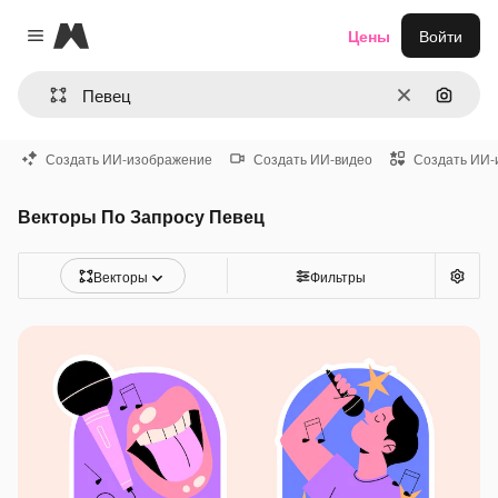
Magnific
Цены
Войти
Close menu
Очистить
Поиск 
Создать ИИ-изображение
Создать ИИ-видео
Создать ИИ-
Векторы По Запросу Певец
Векторы
Фильтры