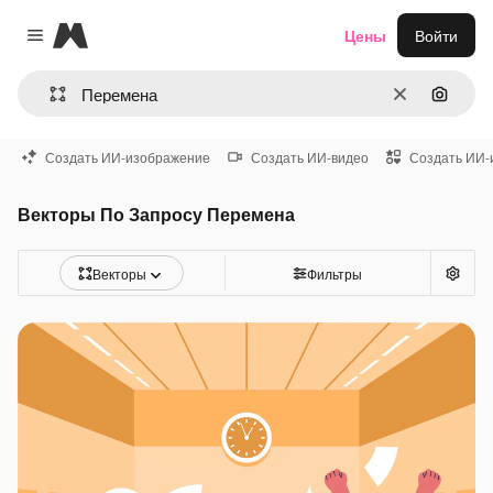
Magnific
Цены
Войти
Close menu
Очистить
Поиск 
Создать ИИ-изображение
Создать ИИ-видео
Создать ИИ-
Векторы По Запросу Перемена
Векторы
Фильтры