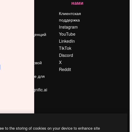
нами
Цены
о
О нас
Клиентская
поддержка
Reviews
Instagram
Вакансии
YouTube
Поиск тенденций
LinkedIn
Блог
TikTok
События
Discord
Slidesgo
ости
X
Продайте свой
контент
Reddit
в
Помещение для
прессы
Ищете magnific.ai
ee to the storing of cookies on your device to enhance site