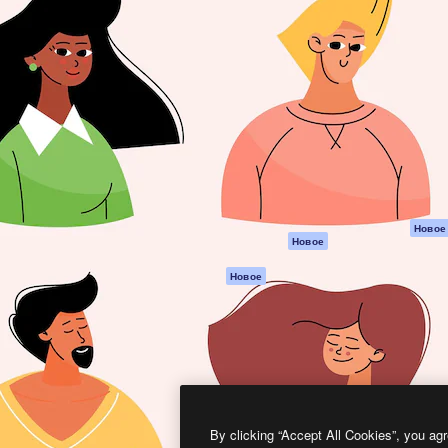
атформа для создания
Spaces
Academy
работ. Более 1 миллиона
ИИ-помощник
Документация п
реди креаторов,
Пакету ИИ
Генератор
гентств и студий.
изображений ИИ
Служба
поддержки
Генератор видео
ИИ
Условия и
положения
Генератор голоса
на основе ИИ
Политика
конфиденциальн
Стоковый контент
Оригиналы
MCP для
Новое
Новое
Claude/ChatGPT
Политика файло
cookie
Агенты
Новое
Центр доверия
API
Партнеры
Мобильное
приложение
Предприятие
Все инструменты
Magnific
By clicking “Accept All Cookies”, you agr