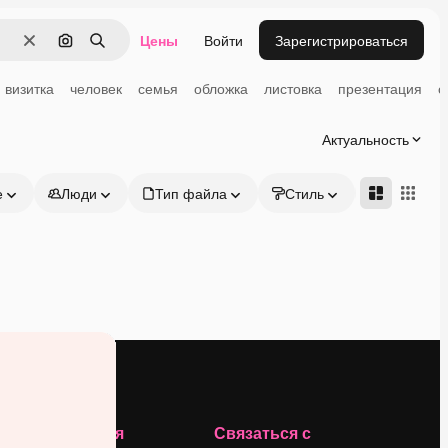
Цены
Войти
Зарегистрироваться
Очистить
Поиск по изображению
Поиск
визитка
человек
семья
обложка
листовка
презентация
о
Актуальность
е
Люди
Тип файла
Стиль
Адвансд
Компания
Связаться с