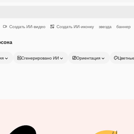
Создать ИИ-видео
Создать ИИ-иконку
звезда
баннер
рсона
ия
Сгенерировано ИИ
Ориентация
Цветны
Продукция
Начать