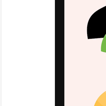
Креативная пл
ваших лучших 
подписчиков с
предприятий, а
Pусский