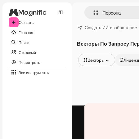
Создать
Создать ИИ-изображение
Главная
Поиск
Векторы По Запросу Пе
Стоковый
Векторы
Лиценз
Посмотреть
Все изображения
Все инструменты
Векторы
Иллюстрации
Фотографии
PSD
Шаблоны
Мокапы
Видео
Видеоролик
Моушн-дизайн
Видеошаблоны
Иконки
3D-модели
Шрифты