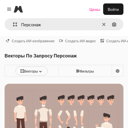
Magnific
Цены
Войти
Close menu
Очистить
Поиск 
Создать ИИ-изображение
Создать ИИ-видео
Создать ИИ-
Векторы По Запросу Персонаж
Векторы
Фильтры