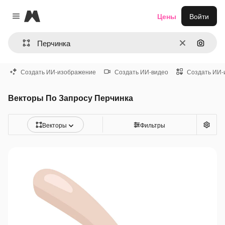
Magnific
Цены
Войти
Close menu
Очистить
Поиск 
Создать ИИ-изображение
Создать ИИ-видео
Создать ИИ-
Векторы По Запросу Перчинка
Векторы
Фильтры