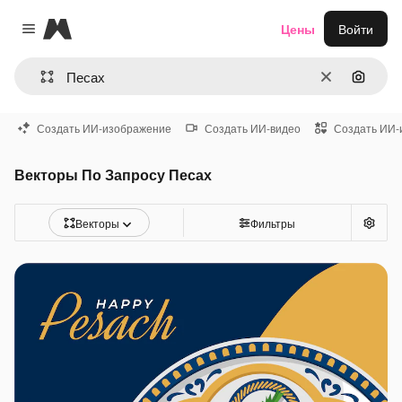
Magnific
Цены
Войти
Close menu
Очистить
Поиск 
Создать ИИ-изображение
Создать ИИ-видео
Создать ИИ-
Векторы По Запросу Песах
Векторы
Фильтры