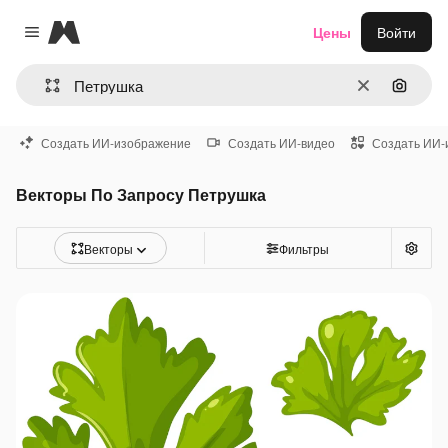
Magnific
Цены
Войти
Close menu
Очистить
Поиск 
Создать ИИ-изображение
Создать ИИ-видео
Создать ИИ-
Векторы По Запросу Петрушка
Векторы
Фильтры