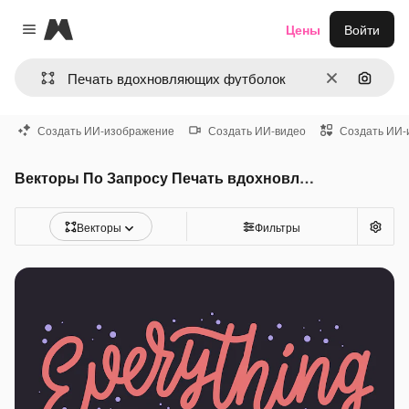
Magnific
Цены
Войти
Close menu
Очистить
Поиск 
Создать ИИ-изображение
Создать ИИ-видео
Создать ИИ-
Векторы По Запросу Печать вдохновляющих футболок
Векторы
Фильтры