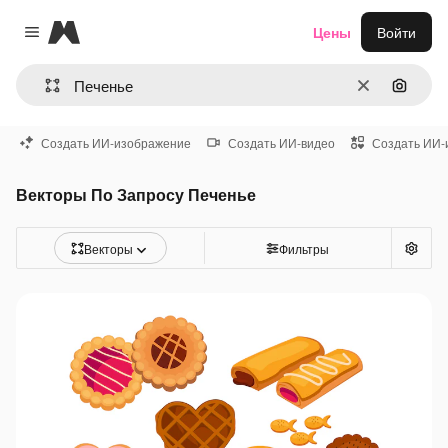
Magnific
Цены
Войти
Close menu
Очистить
Поиск 
Создать ИИ-изображение
Создать ИИ-видео
Создать ИИ-
Векторы По Запросу Печенье
Векторы
Фильтры