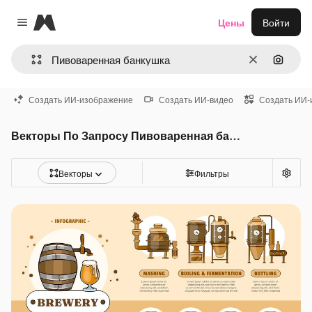
Magnific
Цены
Войти
Close menu
Очистить
Поиск 
Создать ИИ-изображение
Создать ИИ-видео
Создать ИИ-
Векторы По Запросу Пивоваренная банкушка
Векторы
Фильтры