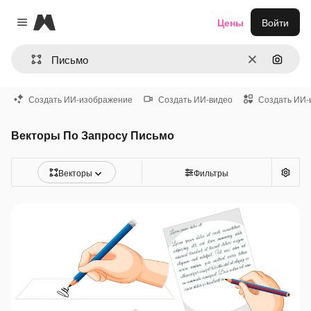
Magnific
Цены
Войти
Close menu
Очистить
Поиск 
Создать ИИ-изображение
Создать ИИ-видео
Создать ИИ-
Векторы По Запросу Письмо
Векторы
Фильтры